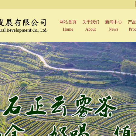
网站首页
关于我们
新闻中心
产
Home
About
News
Pro