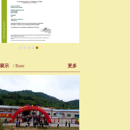
地展示
/ Base
更​多