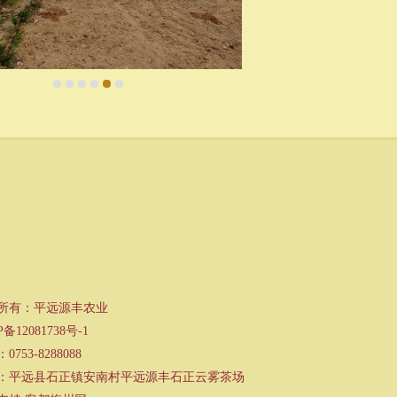
所有：平远源丰农业
P备12081738号-1
0753-8288088
：平远县石正镇安南村平远源丰石正云雾茶场