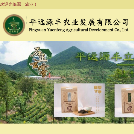
欢迎光临源丰农业！