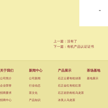
上一篇：没有了
下一篇：
有机产品认证证书
关于我们
新闻中心
产品展示
茶场基地
公司简介
公司新闻
石正云雾有机绿茶
基地展示
企业荣誉
行业动态
石正金红有机红茶
招商要求
茶文化
石正岩韵有机乌龙茶
招商中心
产品知识
冰美人乌龙茶