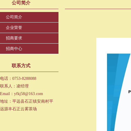
公司简介
公司简介
企业荣誉
招商要求
招商中心
联系方式
电话：0753-8288088
联系人：凌经理
Email：yfkj58@163.com
地址：平远县石正镇安南村平
远源丰石正云雾茶场