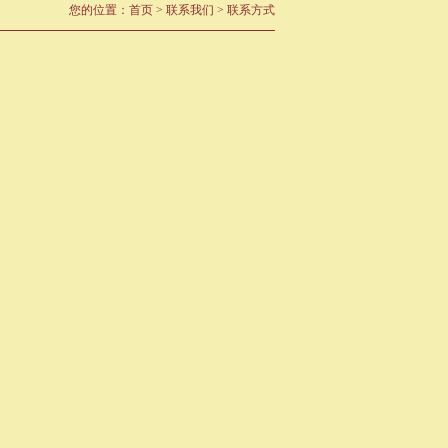
您的位置：
首页
>
联系我们
>
联系方式