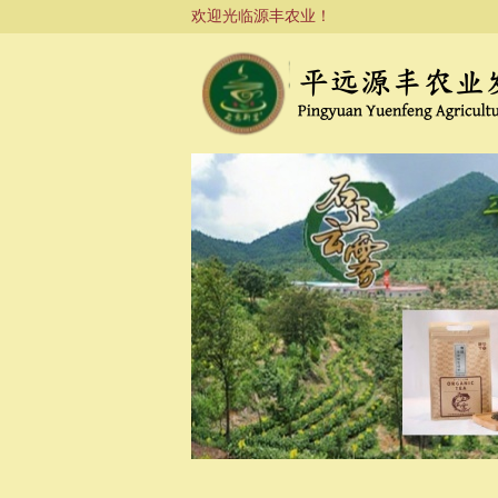
欢迎光临源丰农业！