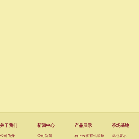
关于我们
新闻中心
产品展示
茶场基地
公司简介
公司新闻
石正云雾有机绿茶
基地展示