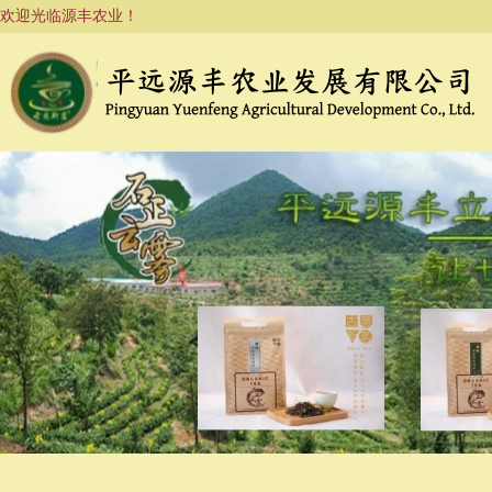
欢迎光临源丰农业！