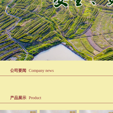
公司要闻
Company news
产品展示
Product