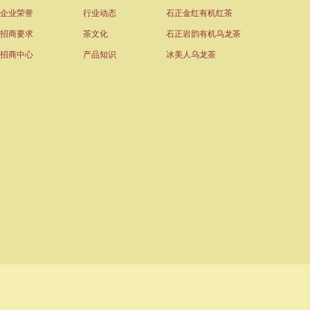
企业荣誉
行业动态
石正金红有机红茶
招商要求
茶文化
石正岩韵有机乌龙茶
招商中心
产品知识
冰美人乌龙茶