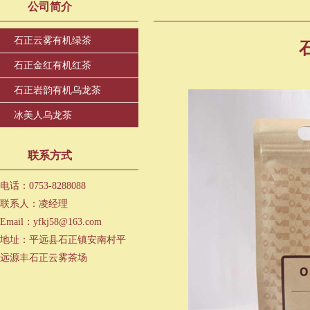
公司简介
石正云雾有机绿茶
石正金红有机红茶
石正岩韵有机乌龙茶
冰美人乌龙茶
联系方式
电话：0753-8288088
联系人：凌经理
Email：yfkj58@163.com
地址：平远县石正镇安南村平
远源丰石正云雾茶场