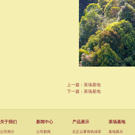
上一篇：
茶场基地
下一篇：
茶场基地
关于我们
新闻中心
产品展示
茶场基地
公司简介
公司新闻
石正云雾有机绿茶
基地展示