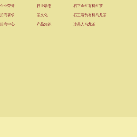
企业荣誉
行业动态
石正金红有机红茶
招商要求
茶文化
石正岩韵有机乌龙茶
招商中心
产品知识
冰美人乌龙茶