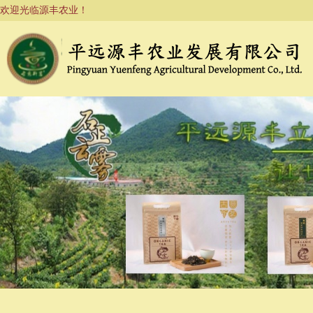
欢迎光临源丰农业！