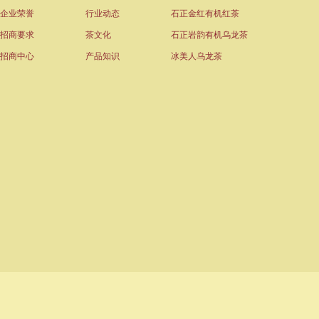
企业荣誉
行业动态
石正金红有机红茶
招商要求
茶文化
石正岩韵有机乌龙茶
招商中心
产品知识
冰美人乌龙茶