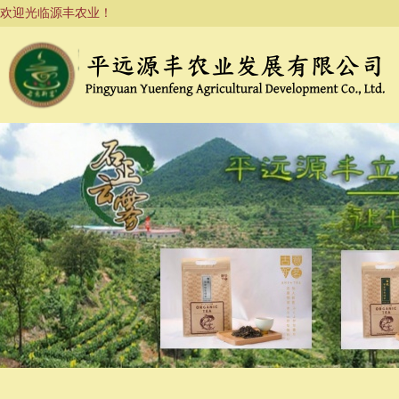
欢迎光临源丰农业！