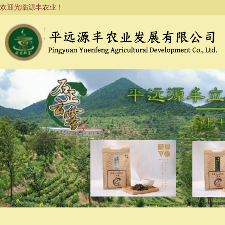
欢迎光临源丰农业！