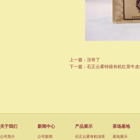
上一篇：没有了
下一篇：
石正云雾特级有机红茶牛皮
关于我们
新闻中心
产品展示
茶场基地
公司简介
公司新闻
石正云雾有机绿茶
基地展示